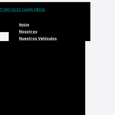
Inicio
Nosotros
Nuestros Vehículos
Escolta
Principales destinos
Finca de ocaso Salento Quindío
Finca privada Cocora
Salento, Cocora, Filandia
Termales
Eje Cafetero
Santa rosa de cabal
Manizales
Pereira
Cartagena Bolivar